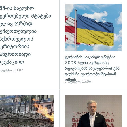
შშ-ის საელჩო:
დახედვა
ეერთებული შტატები
კვლავ ღრმად
შეშფოთებულია
საქართველოს
ტერიტორიის
ანგრძობადი
უკრაინის საგარეო უწყება:
კუპაციით
2008 წლის აგრესიაზე
რეაგირების ნაკლებობამ გზა
 აგვისტო, 13:07
გაუხსნა ფართომასშტაბიან
ომებს
7 აგვისტო, 12:50
დახედვა
გადახედვა