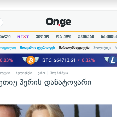
×
ნალი
NE
T
ვიდეო
ოპ-ედი
ქვიზები
საკითხ
ყოფილად
მთავარია გჯეროდეს
მართლმსაჯულება
პოლიტიკა
ულტურა
ხელოვნება
კინო
შოუ-ბიზნესი
ეთიუ პერის დანატოვარი