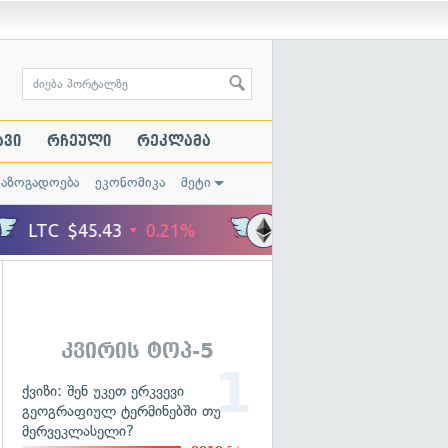
ავი
რჩეული
რეკლამა
საზოგადოება
ეკონომიკა
მეტი
კვირის ტოპ-5
ქვიზი: შენ უკეთ ერკვევი
გეოგრაფიულ ტერმინებში თუ
მერვეკლასელი?