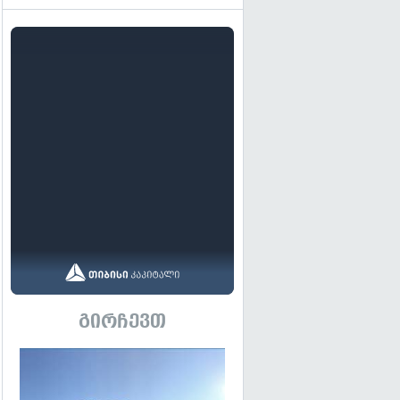
გირჩევთ
გადახედვა