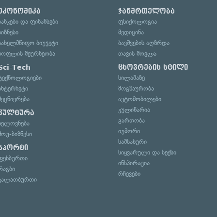
ეკონომიკა
ჯანმრთელობა
ბანკები და ფინანსები
ფსიქოლოგია
ბიზნესი
მედიცინა
სახელმწიფო ბიუჯეტი
ბავშვების აღზრდა
სოფლის მეურნეობა
თავის მოვლა
Sci-Tech
ცხოვრების სტილი
ტექნოლოგიები
სილამაზე
ინტერნეტი
მოგზაურობა
მეცნიერება
ავტომობილები
კულინარია
კულტურა
გართობა
ხელოვნება
იუმორი
შოუ-ბიზნესი
სამსახური
სპორტი
სიყვარული და სექსი
ფეხბურთი
ინსპირაცია
რაგბი
რჩევები
კალათბურთი