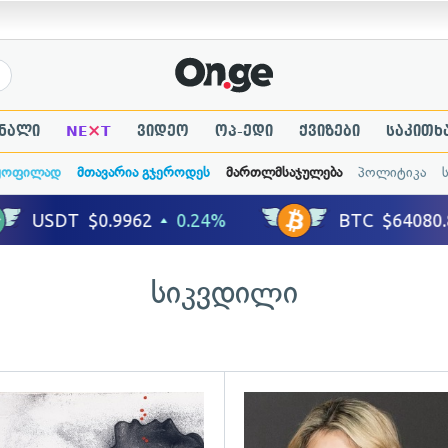
×
ნალი
NE
T
ვიდეო
ოპ-ედი
ქვიზები
საკითხ
ყოფილად
მთავარია გჯეროდეს
მართლმსაჯულება
პოლიტიკა
სიკვდილი
ადახედვა
გადახედვა