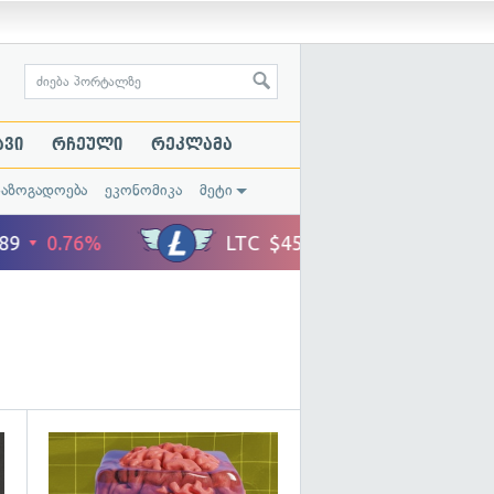
ავი
რჩეული
რეკლამა
საზოგადოება
ეკონომიკა
მეტი
გადახედვა
გადახედვა