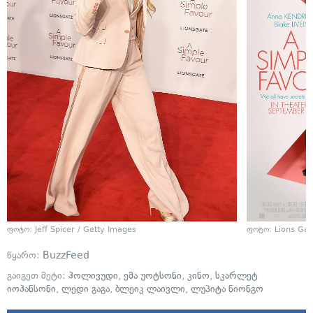
ფოტო: Jeff Spicer / Getty Images
ფოტო: Lions Gat
წყარო:
BuzzFeed
გაიგეთ მეტი:
ჰოლივუდი
,
ემა უოტსონი
,
კინო
,
სკარლეტ
იოჰანსონი
,
ლედი გაგა
,
ბლეიკ ლაივლი
,
ლუპიტა ნიონგო