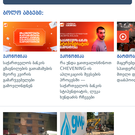
ბოლო ამბები:
ეკონომიკა
ეკონომიკა
გართობ
საქართველოს ბანკის
რა უნდა გაითვალისწინოთ
მაყურებ
გზავნილების გათამაშების
CHEVENING-ის
სპაიდერმ
მეორე კვირის
აპლიკაციის შევსების
მთელი დ
გამარჯვებულები
პროცესში —
დაასპოი
გამოვლინდნენ
საქართველოს ბანკის
სტიპენდიატის, ლუკა
ხუნდაძის რჩევები