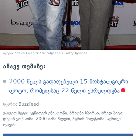
ფოტო: Steve Granitz / WireImage / Getty Images
ამავე თემაზე:
2000 წელს გადაღებული 15 ნოსტალგიური
ფოტო, რომელსაც 22 წელი უსრულდება
წყარო:
BuzzFeed
გაიგეთ მეტი:
ჯენიფერ ენისტონი
,
ბრიტნი სპირსი
,
ბრედ პიტი
,
დუეინ ჯონსონი
,
2000-იანი წლები
,
პერის ჰილტონი
,
ავრილ
ლავინი