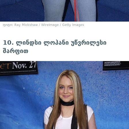
ფოტო: Ray Mickshaw / WireImage / Getty Images
10. ლინდსი ლოჰანი უწვრილესი
შარფით