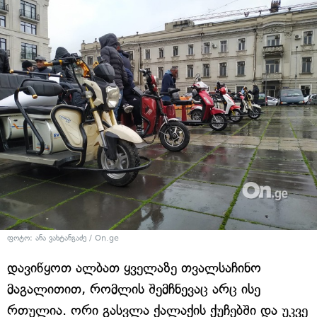
ფოტო: ანა ვახტანგაძე / On.ge
დავიწყოთ ალბათ ყველაზე თვალსაჩინო
მაგალითით, რომლის შემჩნევაც არც ისე
რთულია. ორი გასვლა ქალაქის ქუჩებში და უკვე