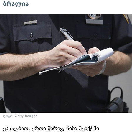
ბრალია
ფოტო: Getty Images
ეს ალბათ, ერთი მხრივ, წინა პუნქტში