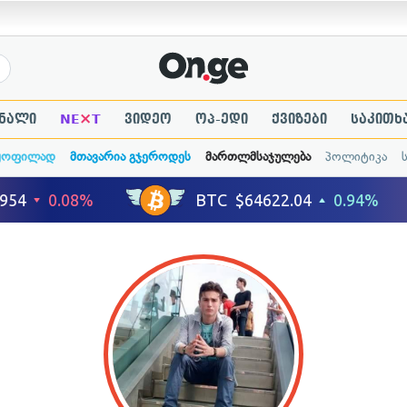
×
ნალი
NE
T
ვიდეო
ოპ-ედი
ქვიზები
საკითხ
ყოფილად
მთავარია გჯეროდეს
მართლმსაჯულება
პოლიტიკა