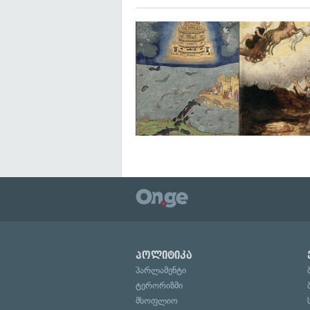
პოლიტიკა
პარლამენტი
ტერორიზმი
მსოფლიო