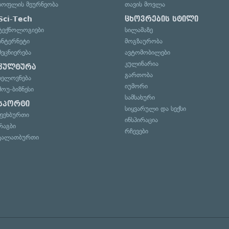
სოფლის მეურნეობა
თავის მოვლა
Sci-Tech
ცხოვრების სტილი
ტექნოლოგიები
სილამაზე
ინტერნეტი
მოგზაურობა
მეცნიერება
ავტომობილები
კულინარია
კულტურა
გართობა
ხელოვნება
იუმორი
შოუ-ბიზნესი
სამსახური
სპორტი
სიყვარული და სექსი
ფეხბურთი
ინსპირაცია
რაგბი
რჩევები
კალათბურთი