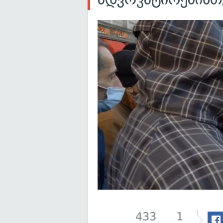
433
1