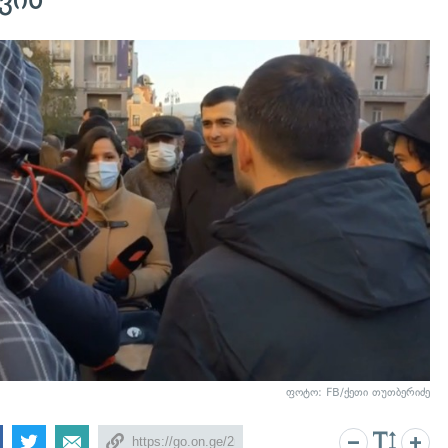
ფოტო: FB/ქეთი თუთბერიძე