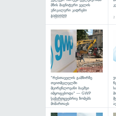
მზის მაგნიტური ველის
კ
უნიკალური კადრები
გადაიღო
6 წუთის წინ
2 
გა
"რუსთაველის გამზირზე
ჯ
თვითმცლელში
წ
მცირეწლოვანი ბავშვი
ს
იმყოფებოდა" — GWP
მ
სამართლებრივ ზომებს
შ
4 საათის წინ
5 
მიმართავს
ა