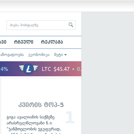
ავი
რჩეული
რეკლამა
საზოგადოება
ეკონომიკა
მეტი
კვირის ტოპ-5
გიგა ავალიანის საქმეზე
არასრულწლოვანი ნ.ი.
"ჯანმთელობის ჯგუფურად,