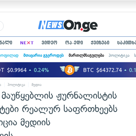
×
ნალი
NE
T
ვიდეო
ოპ-ედი
ქვიზები
საკითხ
ყოფილად
მთავარია გჯეროდეს
მართლმსაჯულება
პოლიტიკა
ა
პოლიტიკა
მედია
 მაუწყებლის ჟურნალისტის
ქტები რეალურ საფრთხეებს
ცია მედიის
ვის