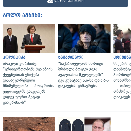
ბოლო ამბები:
პოლიტიკა
სამართალი
კრიმინ
ირაკლი კობახიძე:
"საქართველომ მორიგი
სხვების
"ურთიერთობებს შუა აზიის
ბრძოლა მოუგო გიგა
დაამონტ
ქვეყნებთან ენიჭება
ავალიანის მკვლელებს" —
პორნოგ
განსაკუთრებული
ეკა კუპატაძე ნ.ი-სა და ა.ბ-ს
შინაარს
მნიშვნელობა — მთავრობა
დაკავებას ეხმაურება
— თბილ
ყველაფერს გააკეთებს
არასრუ
კიდევ უფრო მეტად
დააკავეს
გააღრმაოს"