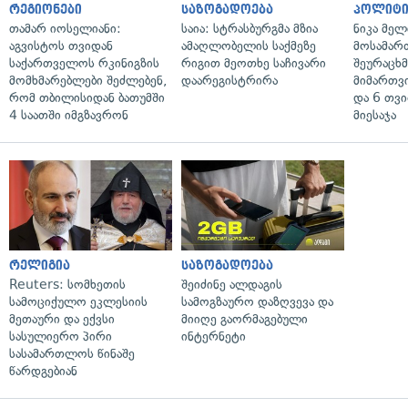
რეგიონები
საზოგადოება
პოლიტი
თამარ იოსელიანი:
საია: სტრასბურგმა მზია
ნიკა მელ
აგვისტოს თვიდან
ამაღლობელის საქმეზე
მოსამარ
საქართველოს რკინიგზის
რიგით მეოთხე საჩივარი
შეურაცხ
მომხმარებლები შეძლებენ,
დაარეგისტრირა
მიმართვ
რომ თბილისიდან ბათუმში
და 6 თვ
4 საათში იმგზავრონ
მიესაჯა
რელიგია
საზოგადოება
Reuters: სომხეთის
შეიძინე ალდაგის
სამოციქულო ეკლესიის
სამოგზაურო დაზღვევა და
მეთაური და ექვსი
მიიღე გაორმაგებული
სასულიერო პირი
ინტერნეტი
სასამართლოს წინაშე
წარდგებიან