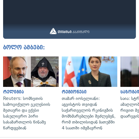
ბოლო ამბები:
რელიგია
რეგიონები
საზოგა
Reuters: სომხეთის
თამარ იოსელიანი:
საია: სტ
სამოციქულო ეკლესიის
აგვისტოს თვიდან
ამაღლობ
მეთაური და ექვსი
საქართველოს რკინიგზის
რიგით მ
სასულიერო პირი
მომხმარებლები შეძლებენ,
დაარეგი
სასამართლოს წინაშე
რომ თბილისიდან ბათუმში
წარდგებიან
4 საათში იმგზავრონ