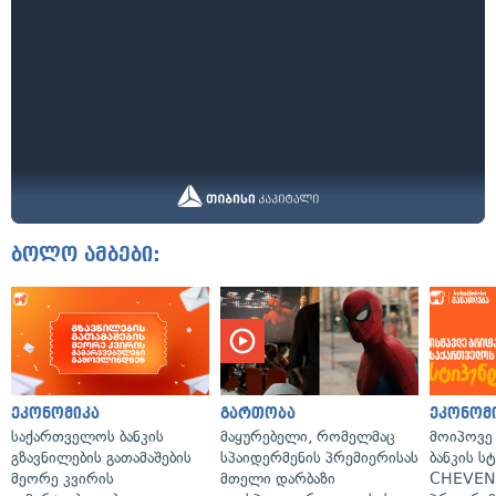
ბოლო ამბები:
ეკონომიკა
გართობა
ეკონომ
საქართველოს ბანკის
მაყურებელი, რომელმაც
მოიპოვე
გზავნილების გათამაშების
სპაიდერმენის პრემიერისას
ბანკის ს
მეორე კვირის
მთელი დარბაზი
CHEVEN