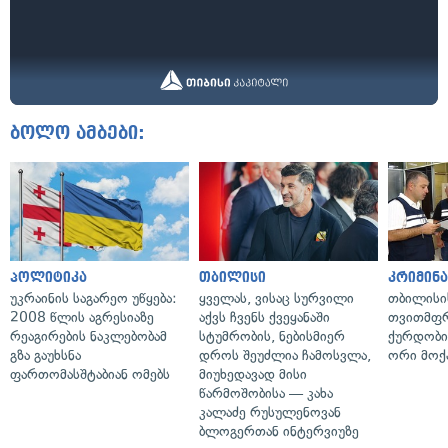
ბოლო ამბები:
პოლიტიკა
თბილისი
კრიმინ
უკრაინის საგარეო უწყება:
ყველას, ვისაც სურვილი
თბილისი
2008 წლის აგრესიაზე
აქვს ჩვენს ქვეყანაში
თვითმფრ
რეაგირების ნაკლებობამ
სტუმრობის, ნებისმიერ
ქურდობი
გზა გაუხსნა
დროს შეუძლია ჩამოსვლა,
ორი მოქ
ფართომასშტაბიან ომებს
მიუხედავად მისი
წარმოშობისა — კახა
კალაძე რუსულენოვან
ბლოგერთან ინტერვიუზე