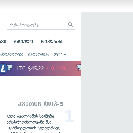
ავი
რჩეული
რეკლამა
საზოგადოება
ეკონომიკა
მეტი
კვირის ტოპ-5
გიგა ავალიანის საქმეზე
არასრულწლოვანი ნ.ი.
"ჯანმთელობის ჯგუფურად,