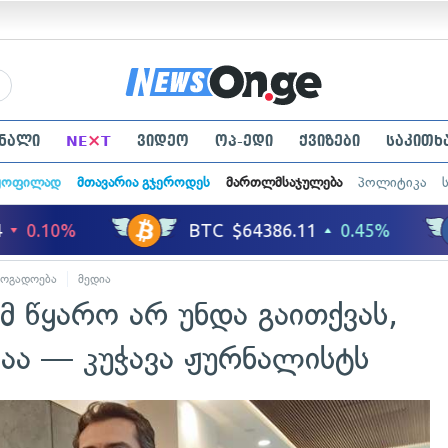
×
ნალი
NE
T
ვიდეო
ოპ-ედი
ქვიზები
საკითხ
ყოფილად
მთავარია გჯეროდეს
მართლმსაჯულება
პოლიტიკა
ზოგადოება
მედია
მ წყარო არ უნდა გაითქვას,
აა — კუჭავა ჟურნალისტს