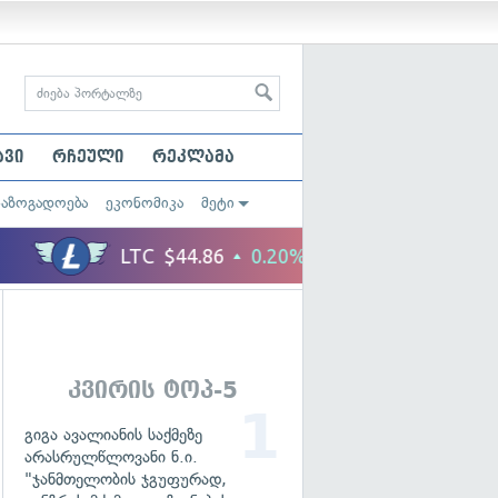
ავი
რჩეული
რეკლამა
საზოგადოება
ეკონომიკა
მეტი
კვირის ტოპ-5
გიგა ავალიანის საქმეზე
არასრულწლოვანი ნ.ი.
"ჯანმთელობის ჯგუფურად,