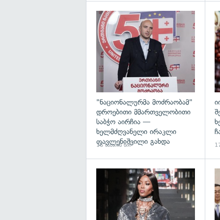
გა
"ნაციონალურმა მოძრაობამ"
ი
დროებითი მმართველობითი
შ
საბჭო აირჩია —
ხ
ხელმძღვანელი ირაკლი
ჩ
ფავლენიშვილი გახდა
16 საათის წინ
17
გა