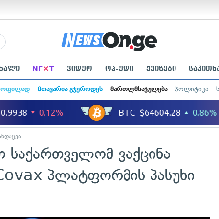
×
ნალი
NE
T
ვიდეო
ოპ-ედი
ქვიზები
საკითხ
ყოფილად
მთავარია გჯეროდეს
მართლმსაჯულება
პოლიტიკა
ანდაცვა
ო საქართველომ ვაქცინა
Covax პლატფორმის პასუხი