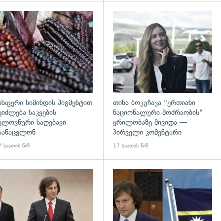
დახედვა
გადახედვა
ისფერი სიმინდის პიგმენტით
თინა ბოკუჩავა "ერთიანი
ეიძლება საკვების
ნაციონალური მოძრაობის"
ელოვნური საღებავი
ყრილობაზე მივიდა —
აანაცვლონ
პირველი კომენტარი
 საათის წინ
17 საათის წინ
დახედვა
გადახედვა