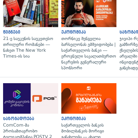
წიგნები
ეკონომიკა
საზოგა
21-ე საუკუნის საუკეთესო
თორნიკე შენგელია
ჯივიპი 
თრილერი რომანები —
ბარსელონას ემშვიდობება |
გამზირზე
ნახეთ The New York
საქართველოს ბანკი —
ქსელები
Times-ის სია
ეროვნული საკალათბურთო
არეალში
ნაკრების გენერალური
ინციდენტ
სპონსორი
განცხადე
საზოგადოება
ეკონომიკა
ComCom-მა
საქართველოს ბანკის
პროსამთავრობო
მობილბანკის მორიგი
ტელეკომპანია POSTV 2
განახლება — ახალი