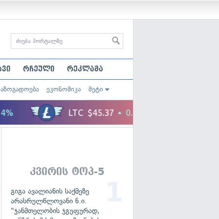
ავი
რჩეული
რეკლამა
საზოგადოება
ეკონომიკა
მეტი
კვირის ტოპ-5
გიგა ავალიანის საქმეზე
არასრულწლოვანი ნ.ი.
"ჯანმთელობის ჯგუფურად,