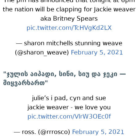
The pm has announced that tonight at 6pm
the nation will be clapping for Jackie weaver
aka Britney Spears
pic.twitter.com/TcHVgKd2LX
— sharon mitchells stunning weave
(@sharon_weave)
February 5, 2021
"ჯულის აიპადი, სინი, სიუ და ჯეკი —
მიყვარხართ"
julie’s i pad, cyn and sue
jackie weaver - we love you
pic.twitter.com/VlrW3OEc0f
— ross. (@rrrosco)
February 5, 2021