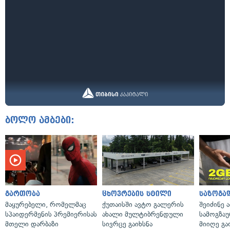
ბოლო ამბები:
გართობა
ცხოვრების სტილი
საზოგა
მაყურებელი, რომელმაც
ქუთაისში ავტო გალერის
შეიძინე 
სპაიდერმენის პრემიერისას
ახალი მულტიბრენდული
სამოგზა
მთელი დარბაზი
სივრცე გაიხსნა
მიიღე გ