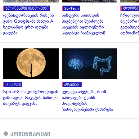
ხელოვნური ინტელექტი
Sci-Tech
ფლორა 
დეზინფორმაციის რისკის
იისფერი სიმინდის
ჩრდილო
გამო Google-მა ახალი AI
პიგმენტით შეიძლება
მტკნარი 
ხელსაწყო ერთ დღეში
საკვების ხელოვნური
გადამდებ
გააუქმა
საღებავი ჩაანაცვლონ
აღმოაჩი
კოსმოსი
ადამიანი
SpaceX-ის კონტროლიდან
კვლევა აჩვენებს, რომ
გამოსული რაკეტის ნაწილი
ნაწლავები ტვინს
მთვარეს დაეჯახა
მოგონებების
ჩამოყალიბებაში ეხმარება
კომენტარები