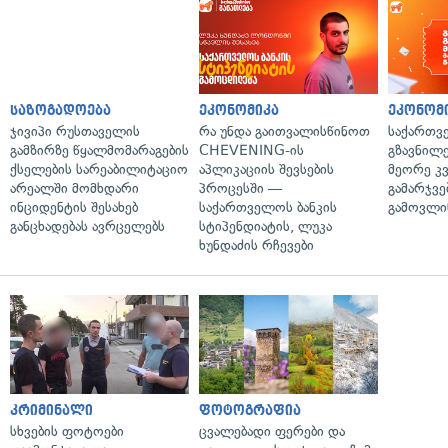
საზოგადოება
ეკონომიკა
ეკონომ
ჯივიპი რუსთაველის
რა უნდა გაითვალისწინოთ
საქართვ
გამზირზე წყალმომარაგების
CHEVENING-ის
გზავნილე
ქსელების სარეაბილიტაციო
აპლიკაციის შევსების
მეორე კ
არეალში მომხდარი
პროცესში —
გამარჯვე
ინციდენტის შესახებ
საქართველოს ბანკის
გამოვლი
განცხადებას ავრცელებს
სტიპენდიატის, ლუკა
ხუნდაძის რჩევები
კრიმინალი
ფოტოგრაფია
სხვების ფოტოები
ცვალებადი ფერები და