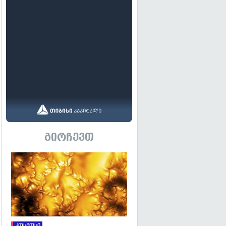
გირჩევთ
გადახედვა