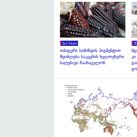
Sci-Tech
მ
იისფერი სიმინდის პიგმენტით
მგ
შეიძლება საკვების ხელოვნური
კი
საღებავი ჩაანაცვლონ
გა
ყო