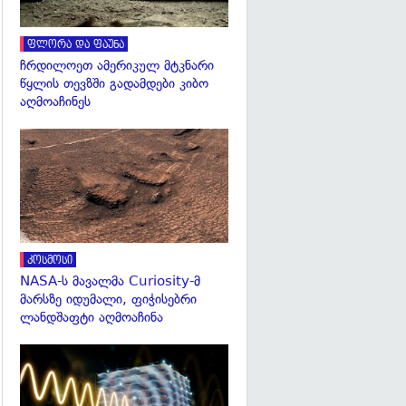
ფლორა და ფაუნა
ჩრდილოეთ ამერიკულ მტკნარი
წყლის თევზში გადამდები კიბო
აღმოაჩინეს
გადახედვა
კოსმოსი
NASA-ს მავალმა Curiosity-მ
მარსზე იდუმალი, ფიჭისებრი
ლანდშაფტი აღმოაჩინა
გადახედვა