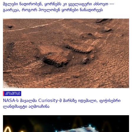
მგლები ნადირობენ, ყორნებს კი ყველაფერი ახსოვთ —
გაირკვა, როგორ პოულობენ ყორნები ნანადირევს
კოსმოსი
NASA-ს მავალმა Curiosity-მ მარსზე იდუმალი, ფიჭისებრი
ლანდშაფტი აღმოაჩინა