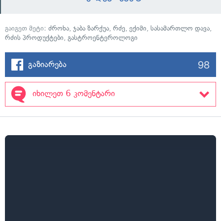
გაიგეთ მეტი:
ძროხა
,
ჯაბა ზარქუა
,
რძე
,
ექიმი
,
სასამართლო დავა
,
რძის პროდუქტები
,
გასტროენტეროლოგი
98
გაზიარება
იხილეთ 6 კომენტარი