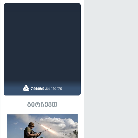
გირჩევთ
გადახედვა