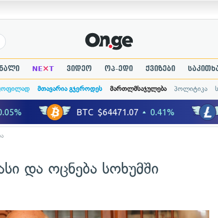
×
ნალი
NE
T
ვიდეო
ოპ-ედი
ქვიზები
საკითხ
ყოფილად
მთავარია გჯეროდეს
მართლმსაჯულება
პოლიტიკა
ბა
სი და ოცნება სოხუმში