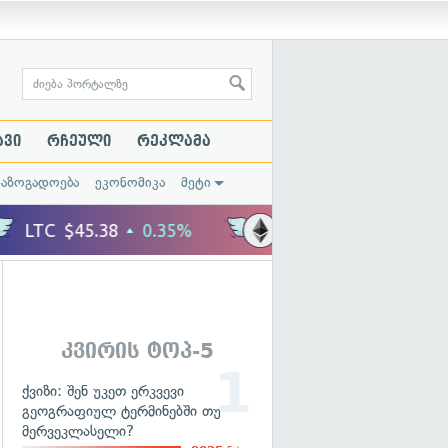
ავი
რჩეული
რეკლამა
საზოგადოება
ეკონომიკა
მეტი
კვირის ტოპ-5
ქვიზი: შენ უკეთ ერკვევი
გეოგრაფიულ ტერმინებში თუ
მერვეკლასელი?