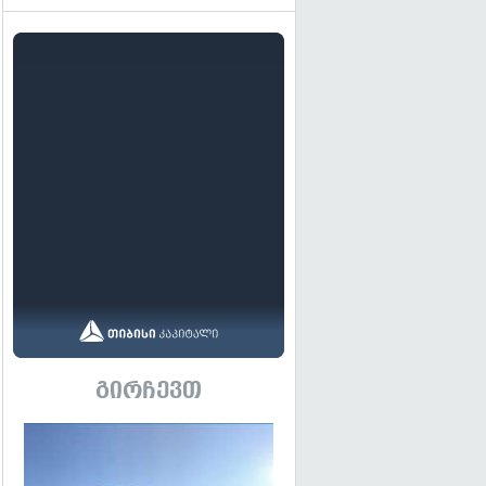
გირჩევთ
გადახედვა