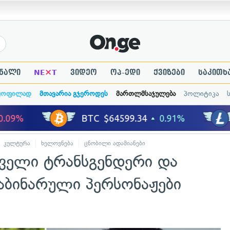
×
ნალი
NE
T
ვიდეო
ოპ-ედი
ქვიზები
საკითხ
ყოფილად
მთავარია გჯეროდეს
მართლმსაჯულება
პოლიტიკა
კულტურა
ხელოვნება
ცნობილი ადამიანები
რველი ტრანსგენდერი და
ბინარული პერსონაჟები