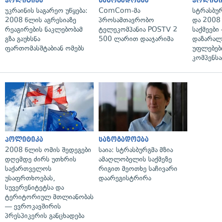
პოლიტიკა
საზოგადოება
პოლიტი
უკრაინის საგარეო უწყება:
ComCom-მა
სტრასბუ
2008 წლის აგრესიაზე
პროსამთავრობო
და 2008
რეაგირების ნაკლებობამ
ტელეკომპანია POSTV 2
საქმეები
გზა გაუხსნა
500 ლარით დააჯარიმა
დაზარა
ფართომასშტაბიან ომებს
უფლებებ
კომპენსა
პოლიტიკა
საზოგადოება
2008 წლის ომის შედეგები
საია: სტრასბურგმა მზია
დღემდე ძირს უთხრის
ამაღლობელის საქმეზე
საქართველოს
რიგით მეოთხე საჩივარი
უსაფრთხოებას,
დაარეგისტრირა
სუვერენიტეტსა და
ტერიტორიულ მთლიანობას
— ევროკავშირის
პრესპიკერის განცხადება