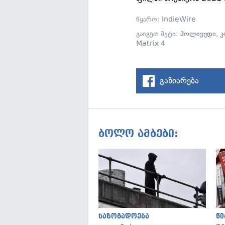
წყარო:
IndieWire
გაიგეთ მეტი:
ჰოლივუდი
,
კ
Matrix 4
გაზიარება
ბოლო ამბები:
საზოგადოება
წი