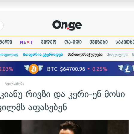
×
ნალი
NE
T
ვიდეო
ოპ-ედი
ქვიზები
საკითხ
ყოფილად
მთავარია გჯეროდეს
მართლმსაჯულება
პოლიტიკა
ხელოვნება
კიანუ რივზი და კერი-ენ მოსი
ფილმს აფასებენ