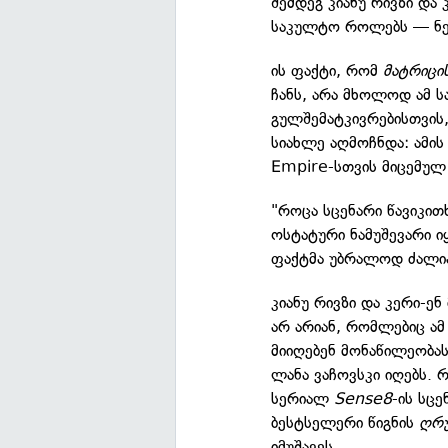
შემდეგ კიანუ რივზი და
საკულტო როლებს — ნეო
ის ფაქტი, რომ
მატრიცი
ჩანს, არა მხოლოდ ამ 
გულშემატკივრებისთვის,
სიახლე აღმოჩნდა: ამის 
Empire-სთვის მიცემუ
"როცა სცენარი წავიკით
ოსტატური ნამუშევარი იყ
ფაქტმა უბრალოდ ძალია
კიანუ რივზი და კერი-ენ
არ არიან, რომლებიც ამ
მიიღებენ მონაწილეობა
ლანა ვაჩოვსკი იღებს. რ
სერიალ
Sense8
-ის სც
ბესტსელერი წიგნის
ღრუ
იმუშავეს.