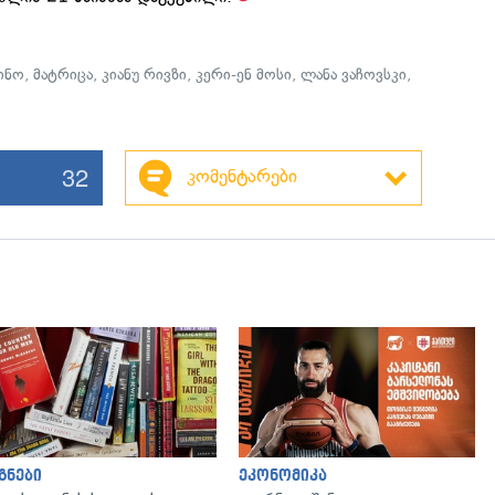
ინო
,
მატრიცა
,
კიანუ რივზი
,
კერი-ენ მოსი
,
ლანა ვაჩოვსკი
,
32
კომენტარები
გადახედვა
გადახედვა
გნები
ეკონომიკა