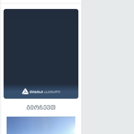
გირჩევთ
გადახედვა