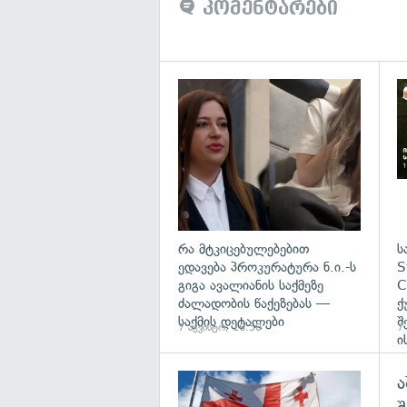
კომენტარები
გა
რა მტკიცებულებებით
ს
ედავება პროკურატურა ნ.ი.-ს
S
გიგა ავალიანის საქმეზე
C
ძალადობის წაქეზებას —
ქ
საქმის დეტალები
შ
7 აგვისტო, 16:50
7
ი
ა
გა