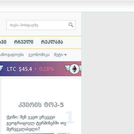
ავი
რჩეული
რეკლამა
საზოგადოება
ეკონომიკა
მეტი
კვირის ტოპ-5
ქვიზი: შენ უკეთ ერკვევი
გეოგრაფიულ ტერმინებში თუ
მერვეკლასელი?