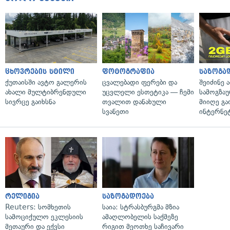
ცხოვრების სტილი
ფოტოგრაფია
საზოგა
ქუთაისში ავტო გალერის
ცვალებადი ფერები და
შეიძინე 
ახალი მულტიბრენდული
უცვლელი ესთეტიკა — ჩემი
სამოგზა
სივრცე გაიხსნა
თვალით დანახული
მიიღე გ
სვანეთი
ინტერნე
რელიგია
საზოგადოება
Reuters: სომხეთის
საია: სტრასბურგმა მზია
სამოციქულო ეკლესიის
ამაღლობელის საქმეზე
მეთაური და ექვსი
რიგით მეოთხე საჩივარი