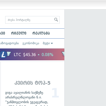
ავი
რჩეული
რეკლამა
საზოგადოება
ეკონომიკა
მეტი
კვირის ტოპ-5
გიგა ავალიანის საქმეზე
არასრულწლოვანი ნ.ი.
"ჯანმთელობის ჯგუფურად,