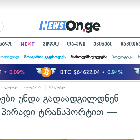
×
ნალი
NE
T
ვიდეო
ოპ-ედი
ქვიზები
საკითხ
ყოფილად
მთავარია გჯეროდეს
მართლმსაჯულება
პოლიტიკა
პოლიტიკა
მთავრობა
ჯანდაცვა
ნები უნდა გადაადგილდნენ
ნ პირადი ტრანსპორტით —