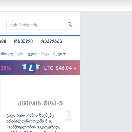
ავი
რჩეული
რეკლამა
საზოგადოება
ეკონომიკა
მეტი
კვირის ტოპ-5
გიგა ავალიანის საქმეზე
არასრულწლოვანი ნ.ი.
"ჯანმთელობის ჯგუფურად,