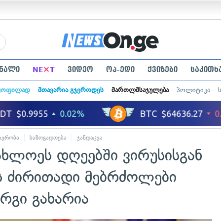
×
ნალი
NE
T
ვიდეო
ოპ-ედი
ქვიზები
საკითხ
ყოფილად
მთავარია გჯეროდეს
მართლმსაჯულება
პოლიტიკა
ავრობა
საზოგადოება
ჯანდაცვა
უახლოეს დღეებში ვირუსისგან
ის ძირითადი მებრძოლები
რგი გახარია