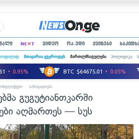
×
ნალი
NE
T
ვიდეო
ოპ-ედი
ქვიზები
საკითხ
ყოფილად
მთავარია გჯეროდეს
მართლმსაჯულება
პოლიტიკა
კონფლიქტები
საზოგადოება
ბმა გუგუტიანთკარში
ები აღმართეს — სუს