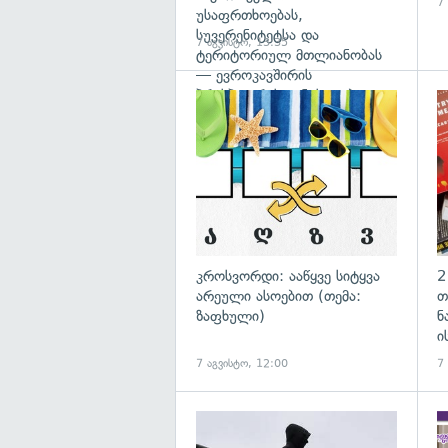
7
უსაფრთხოებას,
სუვერენიტეტსა და
7 აგვისტო, 13:35
ტერიტორიულ მთლიანობას
— ევროკავშირის
პრესპიკერის განცხადება
გა
კროსვორდი: ააწყვე სიტყვა
2
არეული ასოებით (თემა:
თ
ზაფხული)
ნ
ი
7 აგვისტო, 12:00
7
გა