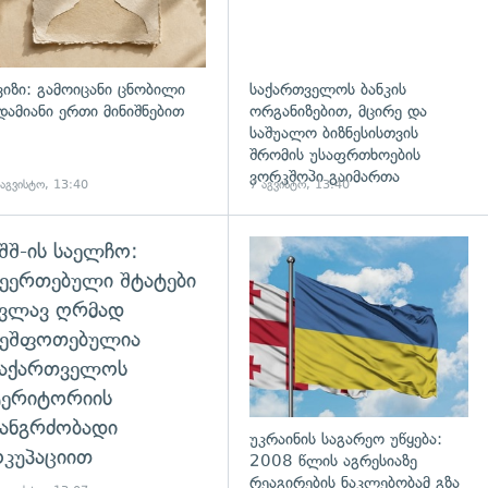
ვიზი: გამოიცანი ცნობილი
საქართველოს ბანკის
დამიანი ერთი მინიშნებით
ორგანიზებით, მცირე და
საშუალო ბიზნესისთვის
შრომის უსაფრთხოების
ვორკშოპი გაიმართა
 აგვისტო, 13:40
7 აგვისტო, 13:40
შშ-ის საელჩო:
დახედვა
ეერთებული შტატები
კვლავ ღრმად
შეშფოთებულია
საქართველოს
ტერიტორიის
ანგრძობადი
უკრაინის საგარეო უწყება:
კუპაციით
2008 წლის აგრესიაზე
რეაგირების ნაკლებობამ გზა