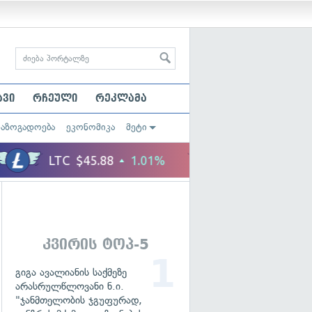
ავი
რჩეული
რეკლამა
საზოგადოება
ეკონომიკა
მეტი
კვირის ტოპ-5
გიგა ავალიანის საქმეზე
არასრულწლოვანი ნ.ი.
"ჯანმთელობის ჯგუფურად,