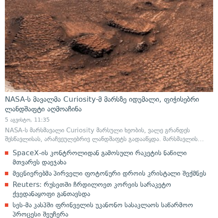
NASA-ს მავალმა Curiosity-მ მარსზე იდუმალი, ფიჭისებრი
ლანდშაფტი აღმოაჩინა
5 აგვისტო, 11:35
NASA-ს მარსმავალი Curiosity მარსული ხეობის, ვალე გრანდეს
შესწავლისას, არაჩვეულებრივ ლანდშაფტს გადააწყდა. მარსმავლის…
SpaceX-ის კონტროლიდან გამოსული რაკეტის ნაწილი
მთვარეს დაეჯახა
მეცნიერებმა პირველი ფოტონური დროის კრისტალი შექმნეს
Reuters: რუსეთში ჩრდილოეთ კორეის სარაკეტო
ქვედანაყოფი განთავსდა
სეს-მა კასპში ფრინველის უკანონო სასაკლაოს საწარმოო
პროცესი შეუჩერა