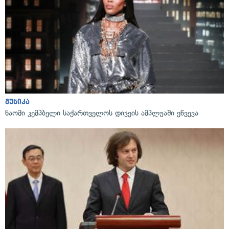
მუსიკა
ნაომი კემპბელი საქართველოს დიჯეის ამპლუაში ეწვევა