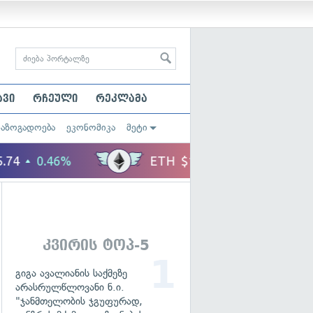
ავი
რჩეული
რეკლამა
საზოგადოება
ეკონომიკა
მეტი
კვირის ტოპ-5
გიგა ავალიანის საქმეზე
არასრულწლოვანი ნ.ი.
"ჯანმთელობის ჯგუფურად,