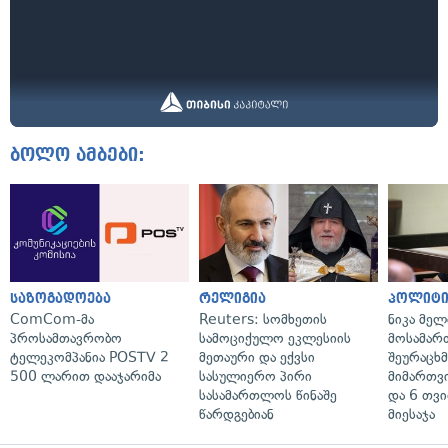
ბოლო ამბები:
საზოგადოება
რელიგია
პოლიტი
ComCom-მა
Reuters: სომხეთის
ნიკა მელ
პროსამთავრობო
სამოციქულო ეკლესიის
მოსამარ
ტელეკომპანია POSTV 2
მეთაური და ექვსი
შეურაცხ
500 ლარით დააჯარიმა
სასულიერო პირი
მიმართვ
სასამართლოს წინაშე
და 6 თვ
წარდგებიან
მიესაჯა