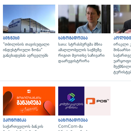
ბიზნესი
საზოგადოება
პოლიტი
"თბილისის თავისუფალი
საია: სტრასბურგმა მზია
ირაკლი კ
ინდუსტრიული ზონა"
ამაღლობელის საქმეზე
შინაარსი
განცხადებას ავრცელებს
რიგით მეოთხე საჩივარი
საქართვ
დაარეგისტრირა
უარყოფი
შექმნილ
ტურისტე
ეკონომიკა
საზოგადოება
საქართველოს ბანკის
ComCom-მა