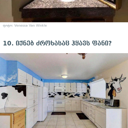
ფოტო:
Venessa Van Winkle
10. იქნებ ძროხასაც ჰყავს ფანი?