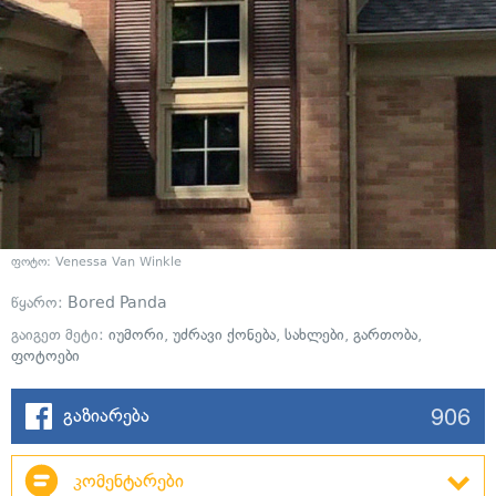
ფოტო:
Venessa Van Winkle
წყარო:
Bored Panda
გაიგეთ მეტი:
იუმორი
,
უძრავი ქონება
,
სახლები
,
გართობა
,
ფოტოები
906
გაზიარება
კომენტარები