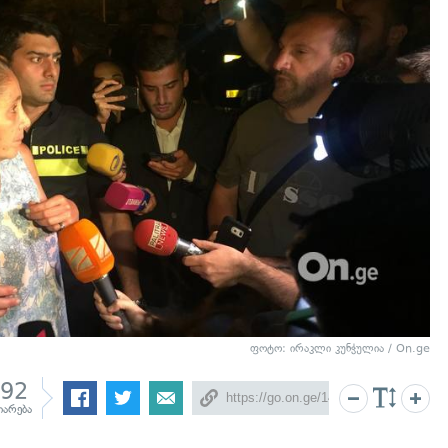
ფოტო: ირაკლი კუნჭულია / On.ge
892
იარება