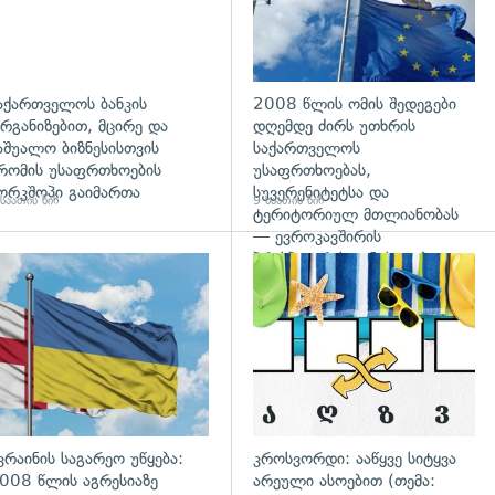
აქართველოს ბანკის
2008 წლის ომის შედეგები
რგანიზებით, მცირე და
დღემდე ძირს უთხრის
აშუალო ბიზნესისთვის
საქართველოს
რომის უსაფრთხოების
უსაფრთხოებას,
ორკშოპი გაიმართა
სუვერენიტეტსა და
საათის წინ
9 საათის წინ
ტერიტორიულ მთლიანობას
— ევროკავშირის
პრესპიკერის განცხადება
გადახედვა
კრაინის საგარეო უწყება:
კროსვორდი: ააწყვე სიტყვა
008 წლის აგრესიაზე
არეული ასოებით (თემა: