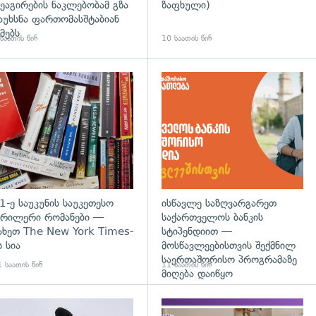
ეაგირების ნაკლებობამ გზა
ზაფხული)
აუხსნა ფართომასშტაბიან
მებს
საათის წინ
10 საათის წინ
დახედვა
გადახედვა
1-ე საუკუნის საუკეთესო
ისწავლე საზღვარგარეთ
რილერი რომანები —
საქართველოს ბანკის
ახეთ The New York Times-
სტიპენდიით —
ს სია
მოსწავლეებისთვის შექმნილ
საერთაშორისო პროგრამაზე
 საათის წინ
11 საათის წინ
მიღება დაიწყო
დახედვა
გადახედვა