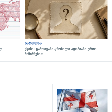
გართობა
ულ
ქვიზი: გამოიცანი ცნობილი ადამიანი ერთი
მინიშნებით