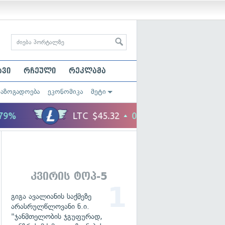
ავი
რჩეული
რეკლამა
საზოგადოება
ეკონომიკა
მეტი
კვირის ტოპ-5
გიგა ავალიანის საქმეზე
არასრულწლოვანი ნ.ი.
"ჯანმთელობის ჯგუფურად,