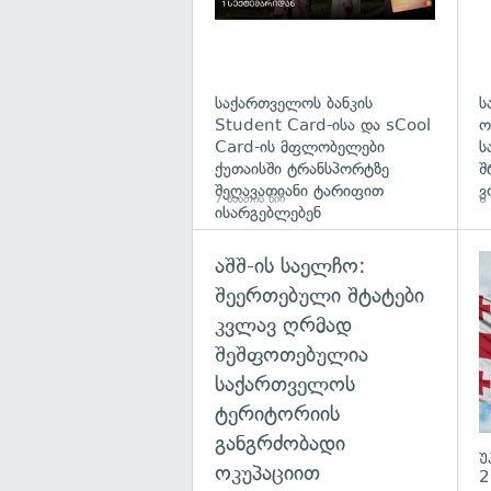
საქართველოს ბანკის
ს
Student Card-ისა და sCool
ო
Card-ის მფლობელები
ს
ქუთაისში ტრანსპორტზე
შ
შეღავათიანი ტარიფით
ვ
7 საათის წინ
8 
ისარგებლებენ
აშშ-ის საელჩო:
შეერთებული შტატები
კვლავ ღრმად
შეშფოთებულია
საქართველოს
ტერიტორიის
განგრძობადი
უ
ოკუპაციით
2