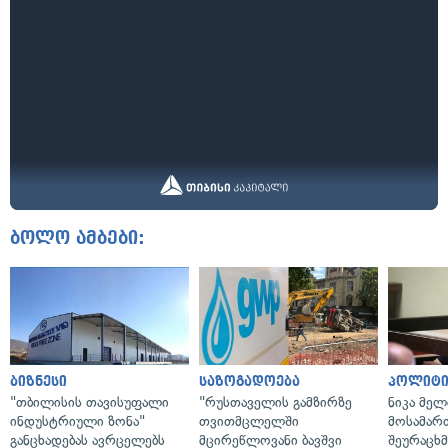
ბოლო ამბები:
ბიზნესი
საზოგადოება
პოლიტი
"თბილისის თავისუფალი
"რუსთაველის გამზირზე
ნიკა მელ
ინდუსტრიული ზონა"
თვითმცლელში
მოსამარ
განცხადებას ავრცელებს
მცირეწლოვანი ბავშვი
შეურაცხ