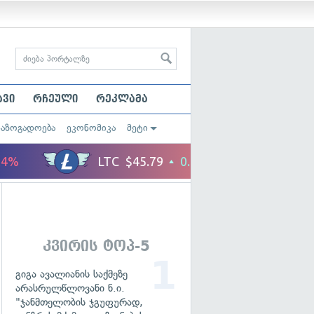
ავი
რჩეული
რეკლამა
საზოგადოება
ეკონომიკა
მეტი
კვირის ტოპ-5
გიგა ავალიანის საქმეზე
არასრულწლოვანი ნ.ი.
"ჯანმთელობის ჯგუფურად,