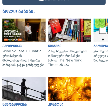
ბოლო ამბები:
ეკონომიკა
წიგნები
გართობ
Wine Square X Lunatic
21-ე საუკუნის საუკეთესო
კროსვორდ
ერთმანეთის
თრილერი რომანები —
არეული ა
მხარდასაჭერად | მცირე
ნახეთ The New York
ზაფხული
ბიზნესის ჯაჭვი გრძელდება
Times-ის სია
საზოგადოება
კოსმოსი