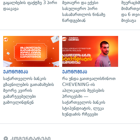
გაყალბების ფაქტზე 3 პირი
მეთაური და ექვსი
შეურაცხ
დააკავა
სასულიერო პირი
მიმართვ
სასამართლოს წინაშე
და 6 თვ
წარდგებიან
მიესაჯა
ეკონომიკა
ეკონომიკა
საქართველოს ბანკის
რა უნდა გაითვალისწინოთ
გზავნილების გათამაშების
CHEVENING-ის
მეორე კვირის
აპლიკაციის შევსების
გამარჯვებულები
პროცესში —
გამოვლინდნენ
საქართველოს ბანკის
სტიპენდიატის, ლუკა
ხუნდაძის რჩევები
კომენტარები