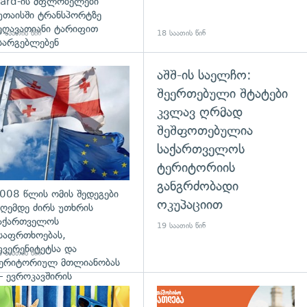
ard-ის მფლობელები
უთაისში ტრანსპორტზე
ეღავათიანი ტარიფით
 საათის წინ
18 საათის წინ
სარგებლებენ
აშშ-ის საელჩო:
გადახედვა
შეერთებული შტატები
კვლავ ღრმად
შეშფოთებულია
საქართველოს
ტერიტორიის
განგრძობადი
008 წლის ომის შედეგები
ოკუპაციით
ღემდე ძირს უთხრის
აქართველოს
19 საათის წინ
საფრთხოებას,
უვერენიტეტსა და
 საათის წინ
ერიტორიულ მთლიანობას
 ევროკავშირის
რესპიკერის განცხადება
დახედვა
გადახედვა