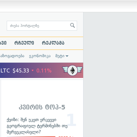
ავი
რჩეული
რეკლამა
საზოგადოება
ეკონომიკა
მეტი
კვირის ტოპ-5
ქვიზი: შენ უკეთ ერკვევი
გეოგრაფიულ ტერმინებში თუ
მერვეკლასელი?