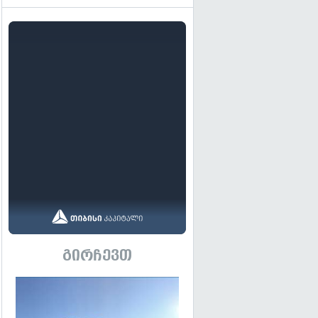
გირჩევთ
გადახედვა