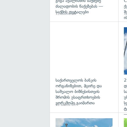
გიგა ავალიანის საქმეზე
C
ძალადობის წაქეზებას —
ქ
საქმის დეტალები
შ
15 საათის წინ
17
ი
საქართველოს ბანკის
2
ორგანიზებით, მცირე და
დ
საშუალო ბიზნესისთვის
ს
შრომის უსაფრთხოების
უ
ვორკშოპი გაიმართა
ს
18 საათის წინ
18
ტ
—
პ
გა