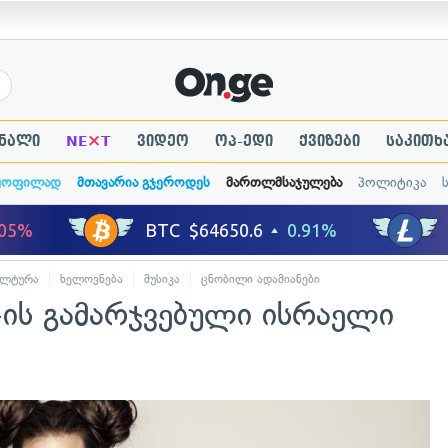
×
ნალი
NE
T
ვიდეო
ოპ-ედი
ქვიზები
საკითხ
ყოფილად
მთავარია გჯეროდეს
მართლმსაჯულება
პოლიტიკა
ულტურა
ხელოვნება
მუსიკა
ცნობილი ადამიანები
-ის გამარჯვებული ისრაელი