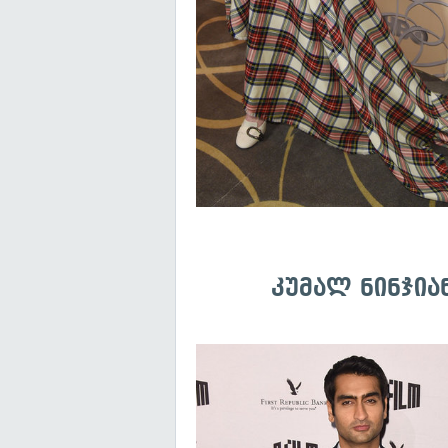
კუმალ ნინჯიან