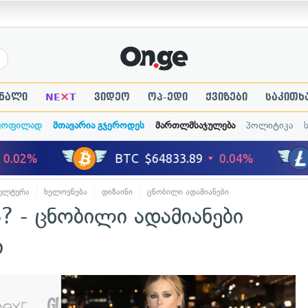
×
ნალი
NE
T
ვიდეო
ოპ-ედი
ქვიზები
საკითხ
ყოფილად
მთავარია გჯეროდეს
მართლმსაჯულება
პოლიტიკა
ულტურა
ხელოვნება
დიზაინი
ცნობილი ადამიანები
? - ცნობილი ადამიანები
ი