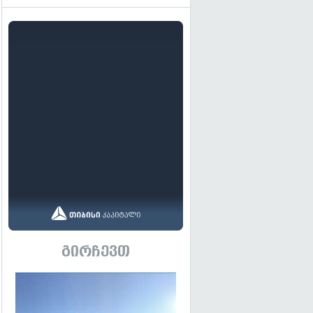
გირჩევთ
გადახედვა