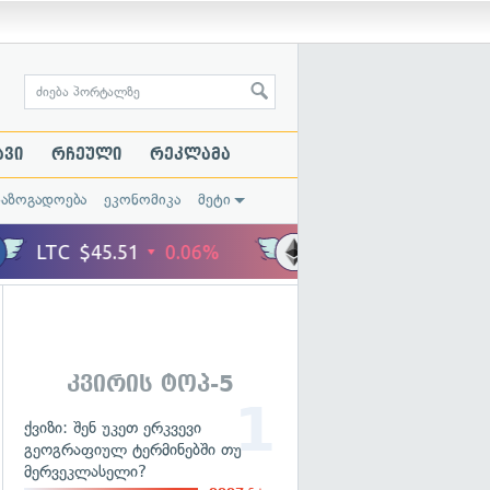
ავი
რჩეული
რეკლამა
საზოგადოება
ეკონომიკა
მეტი
კვირის ტოპ-5
ქვიზი: შენ უკეთ ერკვევი
გეოგრაფიულ ტერმინებში თუ
მერვეკლასელი?