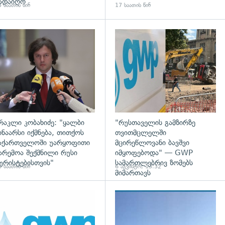
ადაიღო
 საათის წინ
17 საათის წინ
დახედვა
გადახედვა
რაკლი კობახიძე: "ყალბი
"რუსთაველის გამზირზე
ინაარსი იქმნება, თითქოს
თვითმცლელში
აქართველოში უარყოფითი
მცირეწლოვანი ბავშვი
არემოა შექმნილი რუსი
იმყოფებოდა" — GWP
ურისტებისთვის"
სამართლებრივ ზომებს
 საათის წინ
6 აგვისტო, 13:32
მიმართავს
დახედვა