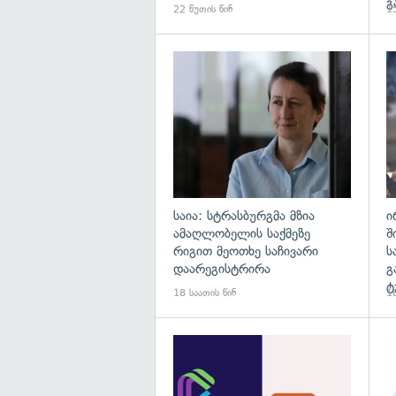
გ
22 წუთის წინ
15
გა
საია: სტრასბურგმა მზია
ი
ამაღლობელის საქმეზე
შ
რიგით მეოთხე საჩივარი
ს
დაარეგისტრირა
გ
ტ
18 საათის წინ
18
გა