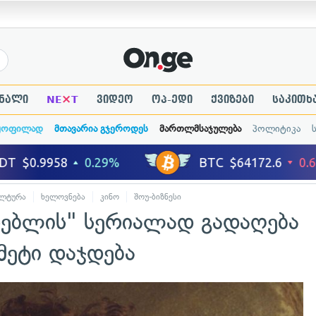
×
ნალი
NE
T
ვიდეო
ოპ-ედი
ქვიზები
საკითხ
ყოფილად
მთავარია გჯეროდეს
მართლმსაჯულება
პოლიტიკა
ლტურა
ხელოვნება
კინო
შოუ-ბიზნესი
ანებლის" სერიალად გადაღება
მეტი დაჯდება