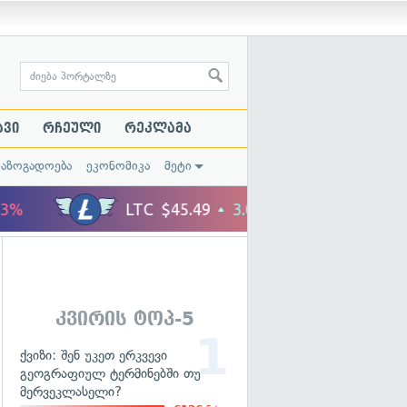
ავი
რჩეული
რეკლამა
საზოგადოება
ეკონომიკა
მეტი
კვირის ტოპ-5
ქვიზი: შენ უკეთ ერკვევი
გეოგრაფიულ ტერმინებში თუ
მერვეკლასელი?