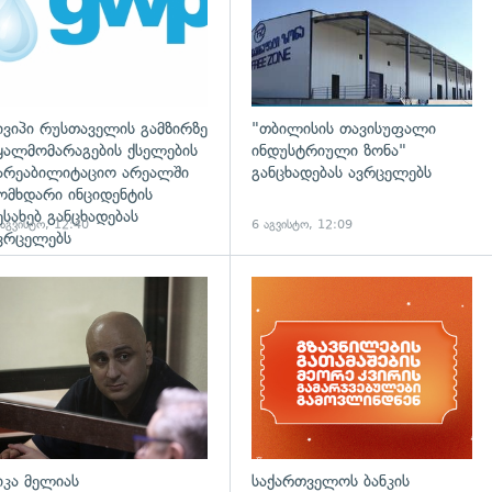
ივიპი რუსთაველის გამზირზე
"თბილისის თავისუფალი
ყალმომარაგების ქსელების
ინდუსტრიული ზონა"
არეაბილიტაციო არეალში
განცხადებას ავრცელებს
ომხდარი ინციდენტის
ესახებ განცხადებას
 აგვისტო, 12:40
6 აგვისტო, 12:09
ვრცელებს
დახედვა
გადახედვა
იკა მელიას
საქართველოს ბანკის