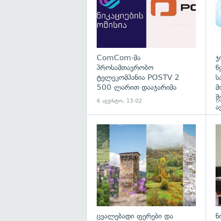
ComCom-მა
ჯ
პროსამთავრობო
წ
ტელეკომპანია POSTV 2
ს
500 ლარით დააჯარიმა
მ
შ
6 აგვისტო, 13:02
6
ა
გა
ცვალებადი ფერები და
ნ