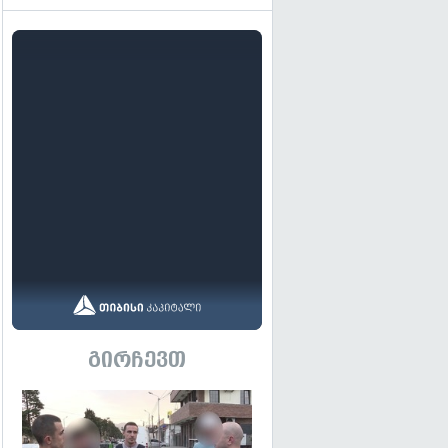
გირჩევთ
გადახედვა