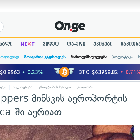
×
ნალი
NE
T
ვიდეო
ოპ-ედი
ქვიზები
საკითხ
ყოფილად
მთავარია გჯეროდეს
მართლმსაჯულება
პოლიტიკა
ურა
ხელოვნება
ცხოვრების სტილი
გართობა
eppers მინსკის აეროპორტის
ica-ში აერიათ