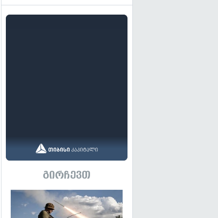
გირჩევთ
გადახედვა