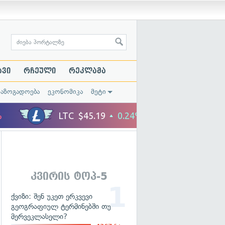
ავი
რჩეული
რეკლამა
საზოგადოება
ეკონომიკა
მეტი
კვირის ტოპ-5
ქვიზი: შენ უკეთ ერკვევი
გეოგრაფიულ ტერმინებში თუ
მერვეკლასელი?