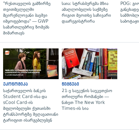
"რუსთაველის გამზირზე
საია: სტრასბურგმა მზია
POG: გიო
თვითმცლელში
ამაღლობელის საქმეზე
განცხადე
მცირეწლოვანი ბავშვი
რიგით მეოთხე საჩივარი
სამშობლ
იმყოფებოდა" — GWP
დაარეგისტრირა
საბოტაჟი
სამართლებრივ ზომებს
მიმართავს
ეკონომიკა
წიგნები
საქართველოს ბანკის
21-ე საუკუნის საუკეთესო
Student Card-ისა და
თრილერი რომანები —
sCool Card-ის
ნახეთ The New York
მფლობელები ქუთაისში
Times-ის სია
ტრანსპორტზე შეღავათიანი
ტარიფით ისარგებლებენ