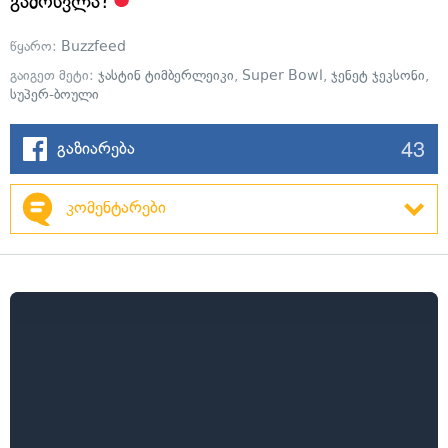
გამოსვლა?
წყარო:
Buzzfeed
გაიგეთ მეტი:
ჯასტინ ტიმბერლეიკი
,
Super Bowl
,
ჯენეტ ჯეკსონი
,
სუპერ-ბოული
43
გაზიარება
კომენტარები