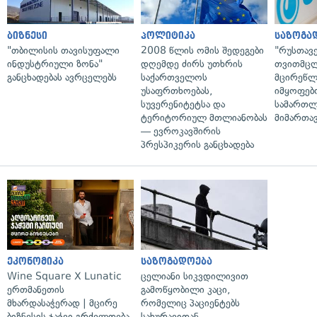
ბიზნესი
პოლიტიკა
საზოგა
"თბილისის თავისუფალი
2008 წლის ომის შედეგები
"რუსთავ
ინდუსტრიული ზონა"
დღემდე ძირს უთხრის
თვითმც
განცხადებას ავრცელებს
საქართველოს
მცირეწლ
უსაფრთხოებას,
იმყოფებ
სუვერენიტეტსა და
სამართლ
ტერიტორიულ მთლიანობას
მიმართა
— ევროკავშირის
პრესპიკერის განცხადება
ეკონომიკა
საზოგადოება
Wine Square X Lunatic
ცელიანი სიკვდილივით
ერთმანეთის
გამოწყობილი კაცი,
მხარდასაჭერად | მცირე
რომელიც პაციენტებს
ბიზნესის ჯაჭვი გრძელდება
სახურავიდან