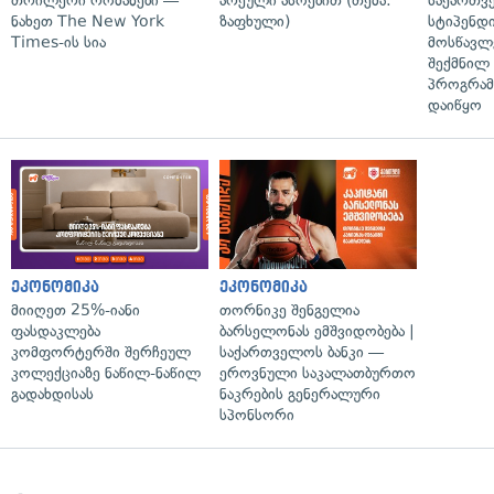
თრილერი რომანები —
არეული ასოებით (თემა:
საქართვ
ნახეთ The New York
ზაფხული)
სტიპენდ
Times-ის სია
მოსწავლ
შექმნილ
პროგრამ
დაიწყო
ეკონომიკა
ეკონომიკა
მიიღეთ 25%-იანი
თორნიკე შენგელია
ფასდაკლება
ბარსელონას ემშვიდობება |
კომფორტერში შერჩეულ
საქართველოს ბანკი —
კოლექციაზე ნაწილ-ნაწილ
ეროვნული საკალათბურთო
გადახდისას
ნაკრების გენერალური
სპონსორი