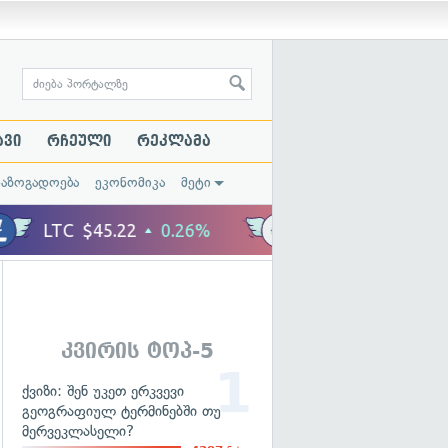
ავი
რჩეული
რეკლამა
საზოგადოება
ეკონომიკა
მეტი
კვირის ტოპ-5
ქვიზი: შენ უკეთ ერკვევი
გეოგრაფიულ ტერმინებში თუ
მერვეკლასელი?