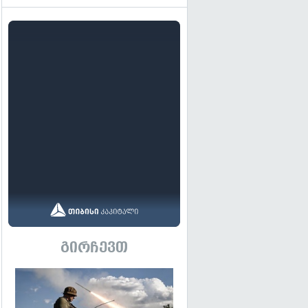
გირჩევთ
გადახედვა