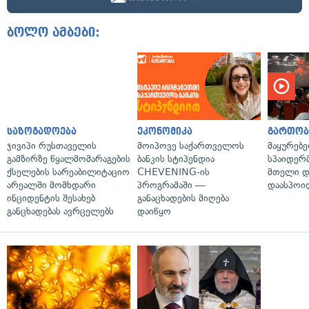
ბოლო ამბები:
საზოგადოება
ეკონომიკა
გართობ
ჯივიპი რუსთაველის
მოიპოვე საქართველოს
მაყურებ
გამზირზე წყალმომარაგების
ბანკის სტიპენდია
სპაიდერმ
ქსელების სარეაბილიტაციო
CHEVENING-ის
მთელი დ
არეალში მომხდარი
პროგრამაში —
დაასპოი
ინციდენტის შესახებ
განაცხადების მიღება
განცხადებას ავრცელებს
დაიწყო