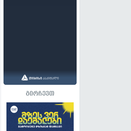
გირჩევთ