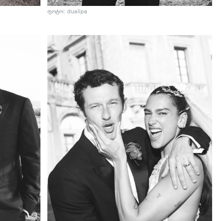
ფოტო: dualipa