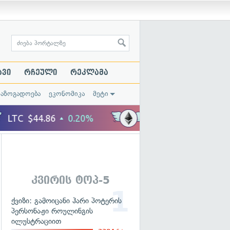
ავი
რჩეული
რეკლამა
საზოგადოება
ეკონომიკა
მეტი
კვირის ტოპ-5
ქვიზი: გამოიცანი ჰარი პოტერის
პერსონაჟი როულინგის
ილუსტრაციით