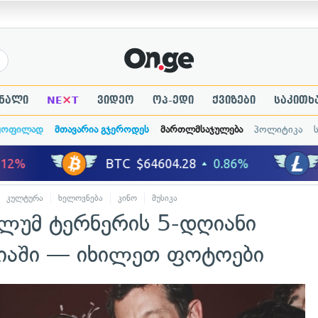
×
ნალი
NE
T
ვიდეო
ოპ-ედი
ქვიზები
საკითხ
ყოფილად
მთავარია გჯეროდეს
მართლმსაჯულება
პოლიტიკა
კულტურა
ხელოვნება
კინო
მუსიკა
ალუმ ტერნერის 5-დღიანი
იაში — იხილეთ ფოტოები