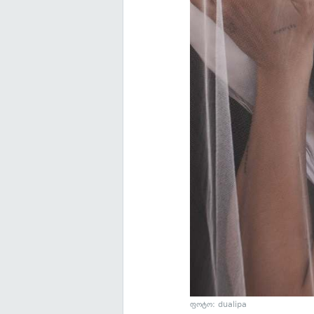
ფოტო: dualipa