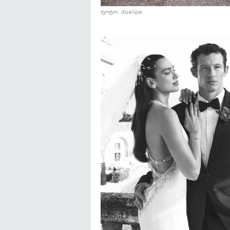
ფოტო: dualipa